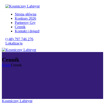
Strona główna
Konkurs 2026
Partnerzy Gry
Cennik
Kontakt i dojazd
(+48) 797 746 276
Lokalizacja
Cennik
Home
Cennik
Kosmiczny Labirynt