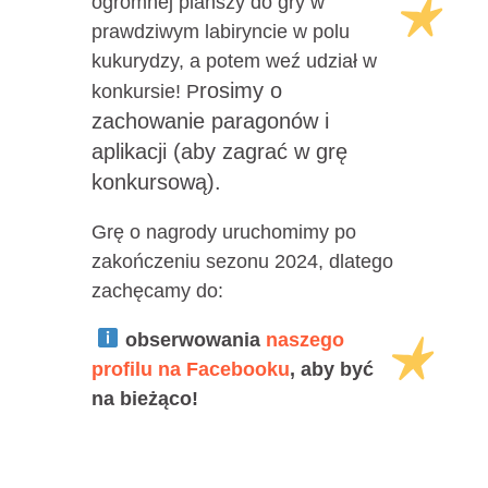
ogromnej planszy do gry w
prawdziwym labiryncie w polu
kukurydzy, a potem weź udział w
rosimy o
konkursie! P
zachowanie paragonów i
aplikacji (aby zagrać w grę
konkursową).
Grę o nagrody uruchomimy po
zakończeniu sezonu 2024, dlatego
zachęcamy do:
obserwowania
naszego
profilu na Facebooku
, aby być
na bieżąco!