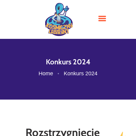
KOSMICZNY LABIRYNT
STRONA GŁÓWNA
KONKURS 2026
Konkurs 2024
PARTNERZY GRY
Home
Konkurs 2024
CENNIK
KONTAKT I DOJAZD
Rozstrzygnięcie