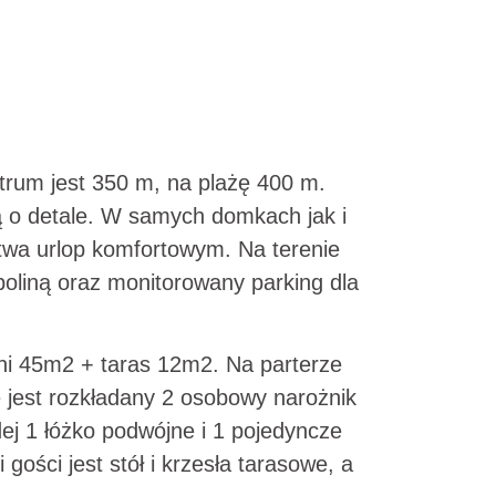
trum jest 350 m, na plażę 400 m.
ą o detale. W samych domkach jak i
twa urlop komfortowym. Na terenie
poliną oraz monitorowany parking dla
i 45m2 + taras 12m2. Na parterze
e jest rozkładany 2 osobowy narożnik
dej 1 łóżko podwójne i 1 pojedyncze
ści jest stół i krzesła tarasowe, a