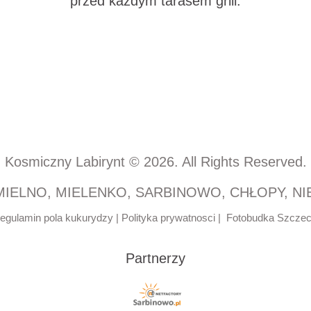
przed każdym tarasem grill.
Kosmiczny Labirynt © 2026. All Rights Reserved.
MIELNO, MIELENKO, SARBINOWO, CHŁOPY, N
egulamin pola kukurydzy |
Polityka prywatnosci
|
Fotobudka Szcze
c
Partnerzy