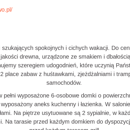
o.pl/
 szukających spokojnych i cichych wakacji. Do cen
jakości drewna, urządzone ze smakiem i dbałości
nujemy szeregiem udogodnień, które uczynią Pańs
2 place zabaw z huśtawkami, zjeżdżalniami i tram
samochodów.
w pełni wyposażone 6-osobowe domki o powierzchn
łni wyposażony aneks kuchenny i łazienka. W saloni
esłami. Na piętrze usytuowane są 2 sypialnie, w każ
. Na tarasie przed każdym domkiem do dyspozycji go