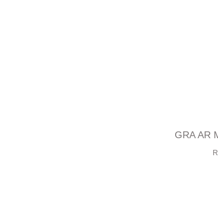
GRA AR 
R