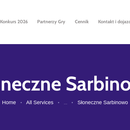
STRONA GŁÓWNA
KONKURS 2026
Konkurs 2026
Partnerzy Gry
Cennik
Kontakt i dojaz
KOSMICZNY LABIRYNT
PARTNERZY GRY
CENNIK
KONTAKT I DOJAZD
oneczne Sarbin
Home
All Services
Słoneczne Sarbinowo
...