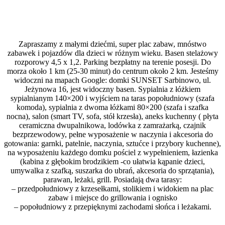
Zapraszamy z małymi dziećmi, super plac zabaw, mnóstwo
zabawek i pojazdów dla dzieci w różnym wieku. Basen stelażowy
rozporowy 4,5 x 1,2. Parking bezpłatny na terenie posesji. Do
morza około 1 km (25-30 minut) do centrum około 2 km. Jesteśmy
widoczni na mapach Google: domki SUNSET Sarbinowo, ul.
Jeżynowa 16, jest widoczny basen. Sypialnia z łóżkiem
sypialnianym 140×200 i wyjściem na taras popołudniowy (szafa
komoda), sypialnia z dwoma łóżkami 80×200 (szafa i szafka
nocna), salon (smart TV, sofa, stół krzesła), aneks kuchenny ( płyta
ceramiczna dwupalnikowa, lodówka z zamrażarką, czajnik
bezprzewodowy, pełne wyposażenie w naczynia i akcesoria do
gotowania: garnki, patelnie, naczynia, sztućce i przybory kuchenne),
na wyposażeniu każdego domku pościel z wypełnieniem, łazienka
(kabina z głębokim brodzikiem -co ułatwia kąpanie dzieci,
umywalka z szafką, suszarka do ubrań, akcesoria do sprzątania),
parawan, leżaki, grill. Posiadają dwa tarasy:
– przedpołudniowy z krzesełkami, stolikiem i widokiem na plac
zabaw i miejsce do grillowania i ognisko
– popołudniowy z przepięknymi zachodami słońca i leżakami.