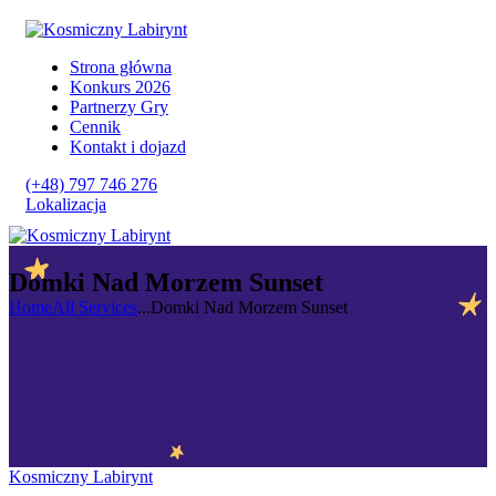
Strona główna
Konkurs 2026
Partnerzy Gry
Cennik
Kontakt i dojazd
(+48) 797 746 276
Lokalizacja
Domki Nad Morzem Sunset
Home
All Services
...
Domki Nad Morzem Sunset
Kosmiczny Labirynt