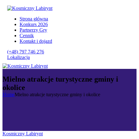
Strona główna
Konkurs 2026
Partnerzy Gry
Cennik
Kontakt i dojazd
(+48) 797 746 276
Lokalizacja
Mielno atrakcje turystyczne gminy i
okolice
Home
Mielno atrakcje turystyczne gminy i okolice
Kosmiczny Labirynt