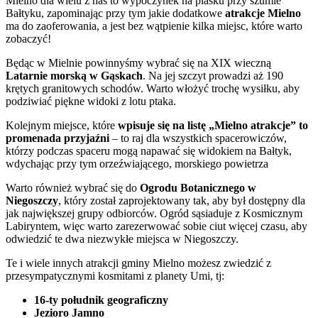
Mielno dla wielu z nas to wypoczynek na piasku przy szumie
Bałtyku, zapominając przy tym jakie dodatkowe
atrakcje Mielno
ma do zaoferowania, a jest bez wątpienie kilka miejsc, które warto
zobaczyć!
Będąc w Mielnie powinnyśmy wybrać się na XIX wieczną
Latarnie morską w Gąskach
. Na jej szczyt prowadzi aż 190
krętych granitowych schodów. Warto włożyć trochę wysiłku, aby
podziwiać piękne widoki z lotu ptaka.
Kolejnym miejsce, które
wpisuje się na listę „Mielno atrakcje” to
promenada przyjaźni
– to raj dla wszystkich spacerowiczów,
którzy podczas spaceru mogą napawać się widokiem na Bałtyk,
wdychając przy tym orzeźwiającego, morskiego powietrza
Warto również wybrać się do
Ogrodu Botanicznego w
Niegoszczy
,
który został zaprojektowany tak, aby był dostępny dla
jak największej grupy odbiorców. Ogród sąsiaduje z Kosmicznym
Labiryntem, więc warto zarezerwować sobie ciut więcej czasu, aby
odwiedzić te dwa niezwykłe miejsca w Niegoszczy.
Te i wiele innych atrakcji gminy Mielno możesz zwiedzić z
przesympatycznymi kosmitami z planety Umi, tj:
16-ty południk geograficzny
Jezioro Jamno